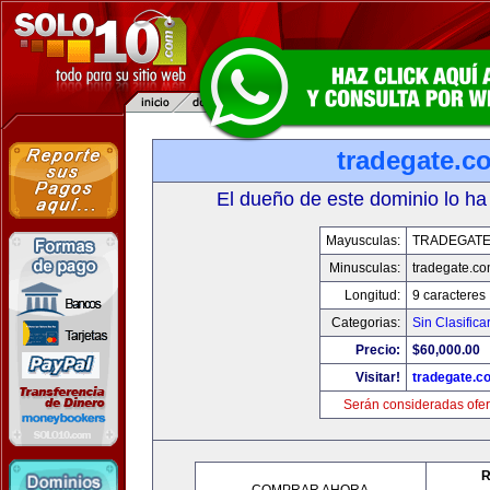
tradegate.c
El dueño de este dominio lo ha
Mayusculas:
TRADEGAT
Minusculas:
tradegate.c
Longitud:
9 caracteres
Categorias:
Sin Clasifica
Precio:
$60,000.00
Visitar!
tradegate.c
Serán consideradas ofer
R