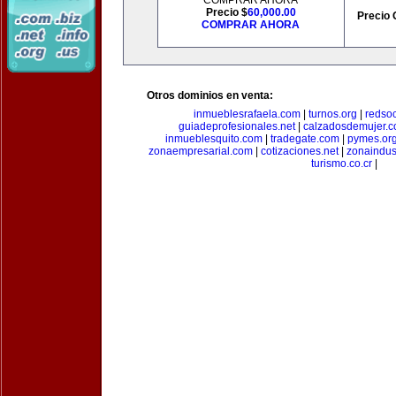
COMPRAR AHORA
Precio $
60,000.00
Precio 
COMPRAR AHORA
Otros dominios en venta:
inmueblesrafaela.com
|
turnos.org
|
redso
guiadeprofesionales.net
|
calzadosdemujer.
inmueblesquito.com
|
tradegate.com
|
pymes.or
zonaempresarial.com
|
cotizaciones.net
|
zonaindus
turismo.co.cr
|