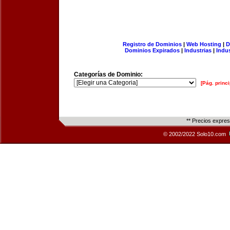
Registro de Dominios
|
Web Hosting
|
D
Dominios Expirados
|
Industrias
|
Indu
Categorías de Dominio:
[Pág. princi
** Precios expre
© 2002/2022 Solo10.com