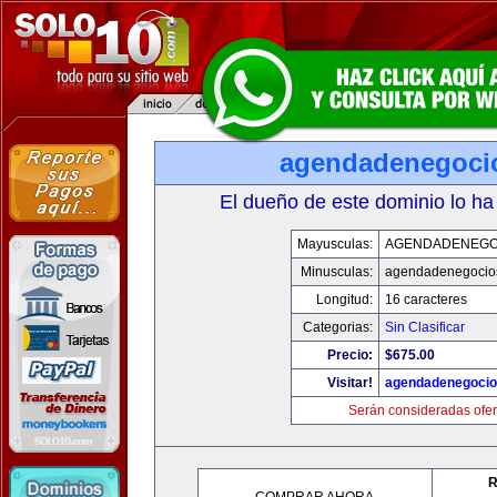
agendadenegoci
El dueño de este dominio lo ha
Mayusculas:
AGENDADENEGO
Minusculas:
agendadenegocio
Longitud:
16 caracteres
Categorias:
Sin Clasificar
Precio:
$675.00
Visitar!
agendadenegoci
Serán consideradas ofer
R