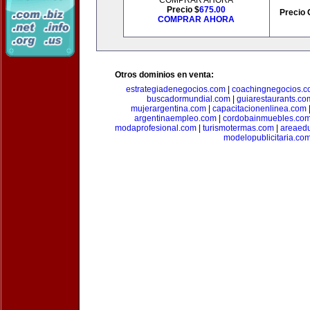
COMPRAR AHORA
Precio $
675.00
Precio 
COMPRAR AHORA
Otros dominios en venta:
estrategiadenegocios.com
|
coachingnegocios.
buscadormundial.com
|
guiarestaurants.co
mujerargentina.com
|
capacitacionenlinea.com
argentinaempleo.com
|
cordobainmuebles.co
modaprofesional.com
|
turismotermas.com
|
areaedu
modelopublicitaria.co