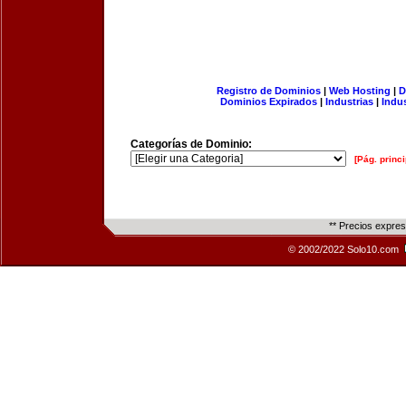
Registro de Dominios
|
Web Hosting
|
D
Dominios Expirados
|
Industrias
|
Indu
Categorías de Dominio:
[Pág. princi
** Precios expre
© 2002/2022 Solo10.com