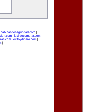
|
cabinasdeseguridad.com
|
icion.com
|
facildecomprar.com
tras.com
|
exitoydinero.com
|
om
|