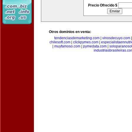
Precio Ofrecido $
Otros dominios en venta:
tendenciasdemarketing.com
|
vinosdecuyo.com
chilesoft.com
|
clickpymes.com
|
especialistaennutr
|
muyfamoso.com
|
pymedata.com
|
soloparanoso
industriasbrasileiras.c