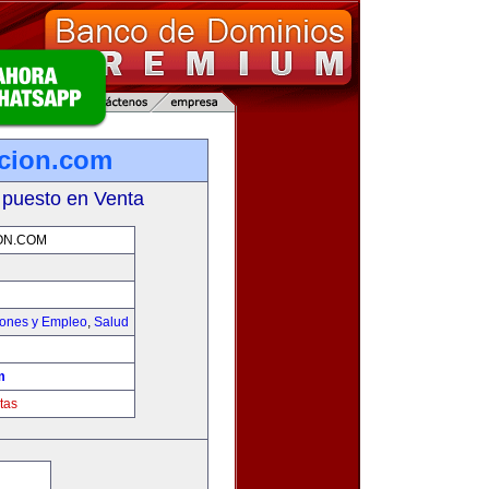
icion.com
 puesto en Venta
ON.COM
iones y Empleo
,
Salud
m
tas