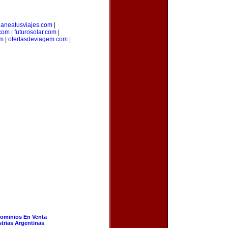
laneatusviajes.com
|
.com
|
futurosolar.com
|
om
|
ofertasdeviagem.com
|
ominios En Venta
strias Argentinas