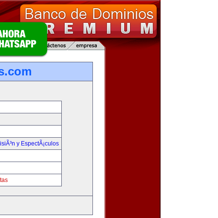
s.com
isiÃ³n y EspectÃ¡culos
tas