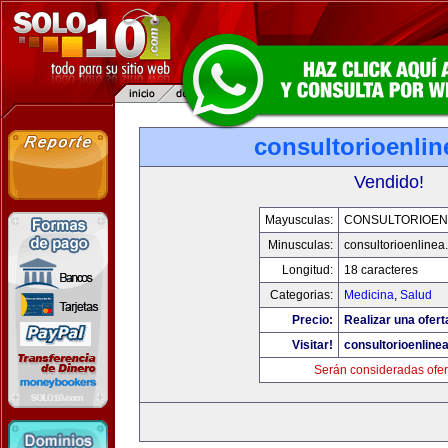
consultorioenli
Vendido!
Mayusculas:
CONSULTORIOEN
Minusculas:
consultorioenlinea
Longitud:
18 caracteres
Categorias:
Medicina
,
Salud
Precio:
Realizar una ofert
Visitar!
consultorioenline
Serán consideradas ofer