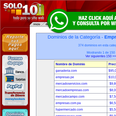
Dominios de la Categoría -
Empr
374 dominios en esta categ
Mostrando 1 de 150
Ver siguientes 150 >>
Nombre de Dominio
Prec
ganaderia.com
$95,
empresas.pe
$10,
mercadoservicios.com
$9,
mercadoempresas.com
$8,
mercadocampo.com
$7,
empresas.com.pa
$6,
hypermercado.com
$5,